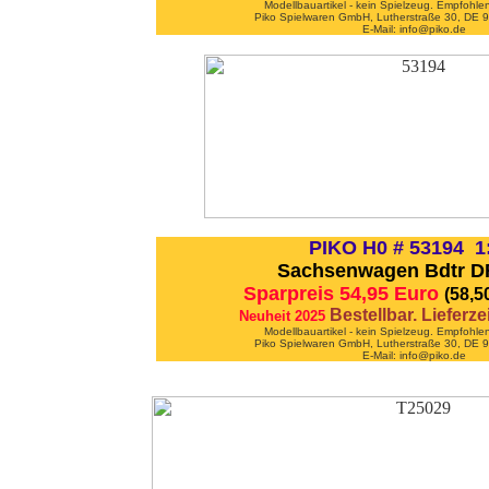
Modellbauartikel - kein Spielzeug. Empfohle
Piko Spielwaren GmbH, Lutherstraße 30, DE
E-Mail: info@piko.de
PIKO H0 # 53194 1
Sachsenwagen Bdtr DR
Sparpreis 54,95 Euro
(58,5
Bestellbar. Lieferz
Neuheit 2025
Modellbauartikel - kein Spielzeug. Empfohle
Piko Spielwaren GmbH, Lutherstraße 30, DE
E-Mail: info@piko.de