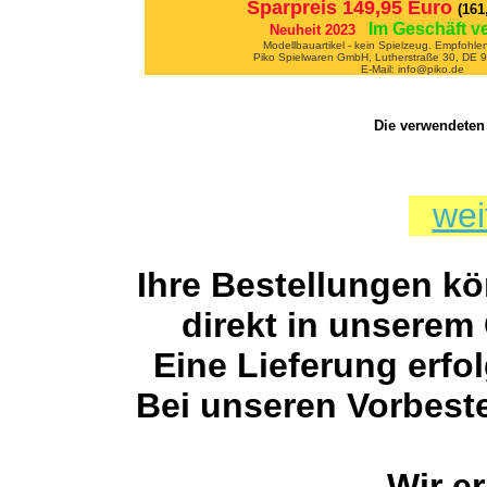
Sparpreis 149,95 Euro
(161
Im Geschäft v
Neuheit 2023
Modellbauartikel - kein Spielzeug. Empfohle
Piko Spielwaren GmbH, Lutherstraße 30, DE
E-Mail: info@piko.de
Die verwendeten 
wei
Ihre Bestellungen kö
direkt in unserem
Eine Lieferung erfo
Bei unseren Vorbeste
Wir er