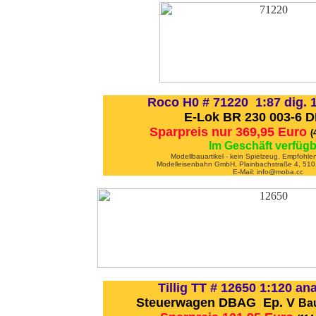
Roco H0 # 71220 1:87 dig. 
E-Lok BR 230 003-6 D
Sparpreis nur 369,95 Euro
(
Im Geschäft verfügb
Modellbauartikel - kein Spielzeug. Empfohle
Modelleisenbahn GmbH, Plainbachstraße 4, 5101
E-Mail: info@moba.cc
Tillig TT # 12650 1:120 ana
Steuerwagen DBAG Ep. V
Bau