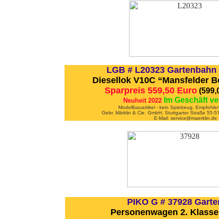
LGB # L20323 Gartenbahn
Diesellok V10C “Mansfelder 
Sparpreis 559,50 Euro
(599,
Im Geschäft ve
Neuheit 2022
Modellbauartikel - kein Spielzeug. Empfohle
Gebr. Märklin & Cie. GmbH, Stuttgarter Straße 55
E-Mail: service@maerklin.de
PIKO G # 37928 Gart
Personenwagen 2. Klasse