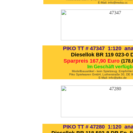
E-Mail: info@moba.cc
PIKO TT # 47347 1:120 ana
Diesellok BR 119 023-0 
Sparpreis 167,90 Euro
(178
Im Geschäft verfügb
Modellbauartikel - kein Spielzeug. Empfohle
Piko Spielwaren GmbH, Lutherstraße 30, DE
E-Mail: info@piko.de
PIKO TT # 47280 1:120 ana