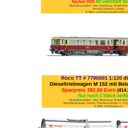
Im Geschäft ve
Neuheit 2025
Modellbauartikel - kein Spielzeug. Empfohle
Hornby Hobbies Limited
E-Mail: customercare@hornby.
Roco TT # 7790001 1:120 di
Dieseltriebwagen M 152 mit Be
Sparpreis 392,50 Euro
(414
Nur noch 1 Stück verf
Modellbauartikel - kein Spielzeug. Empfohle
Modelleisenbahn GmbH, Plainbachstraße 4, 5101
E-Mail: info@moba.cc