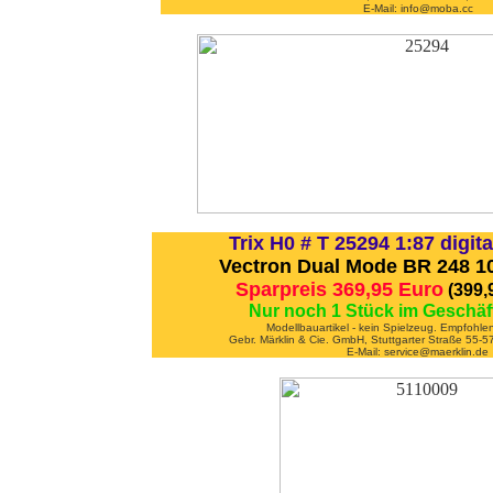
E-Mail: info@moba.cc
Trix H0 # T 25294 1:87 digi
Vectron Dual Mode BR 248 10
Sparpreis 369,95 Euro
(399,
Nur noch 1 Stück im Geschäf
Modellbauartikel - kein Spielzeug. Empfohle
Gebr. Märklin & Cie. GmbH, Stuttgarter Straße 55
E-Mail: service@maerklin.de