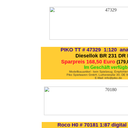
PIKO TT # 47329 1:120 ana
Diesellok BR 231 DR 
Sparpreis 168,50 Euro
(179
Im Geschäft verfügb
Modellbauartikel - kein Spielzeug. Empfohle
Piko Spielwaren GmbH, Lutherstraße 30, DE
E-Mail: info@piko.de
Roco H0 # 70181 1:87 digital