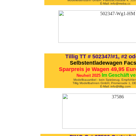
Modelleisenbahn GmbH, Plainbachstraße 4, 5101
E-Mail: info@moba.cc
Tillig TT # 502347/#1, #2 o
Selbstentladewagen Facs
Sparpreis je Wagen 49,95 Eu
Im Geschäft ve
Neuheit 2025
Modellbauartikel - kein Spielzeug. Empfohle
Tillig Modellbahnen GmbH, Promenade 1, D
E-Mail: info@tillig.com